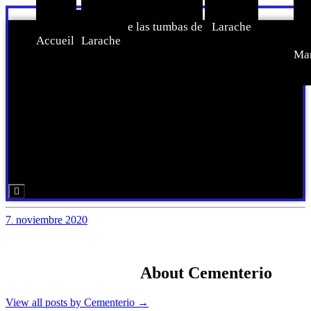
Inicio-
Censo de las tumbas de
Larache
C
Accueil
Larache
Jud
Ma
Menú conmutador hamburguesa
7
noviembre
2020
.
About Cementerio
View all posts by Cementerio
→