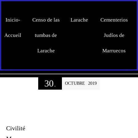
Inicio-
Censo de las
Larache
Cementerios
Accueil
tumbas de
Judíos de
Larache
Marruecos
30
OCTUBRE
2019
.
Civilité