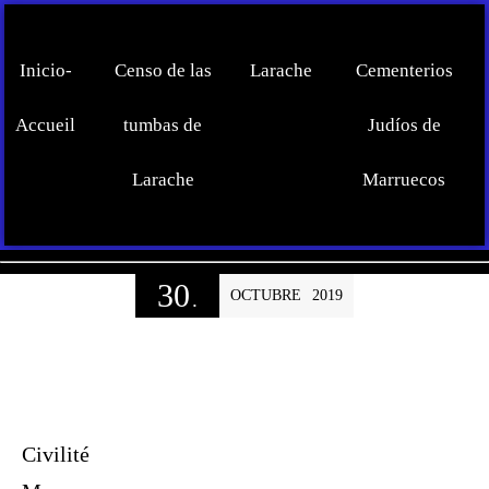
Inicio-
Censo de las
Larache
Cementerios
Accueil
tumbas de
Judíos de
Larache
Marruecos
30
OCTUBRE
2019
.
Civilité