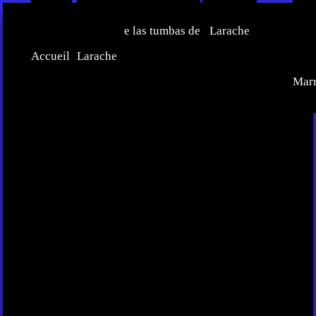
Inicio-
Censo de las tumbas de
Larache
Ce
Accueil
Larache
Judí
Mar