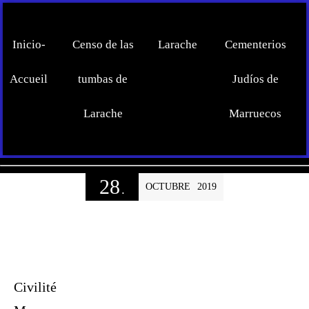
Inicio-
Censo de las
Larache
Cementerios
Accueil
tumbas de
Judíos de
Larache
Marruecos
28
OCTUBRE
2019
.
Civilité