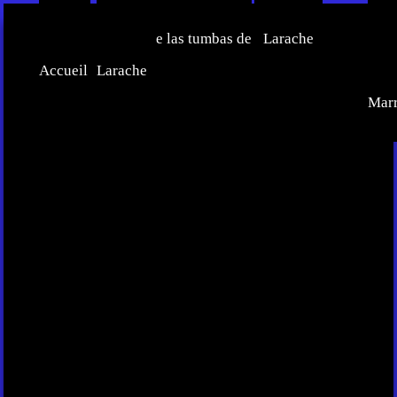
Inicio-
Censo de las tumbas de
Larache
Ce
Accueil
Larache
Judí
Mar