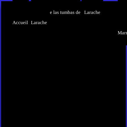
Inicio-
Censo de las tumbas de
Larache
Ce
Accueil
Larache
Judí
Mar