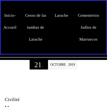
Inicio-
Censo de las
Larache
Cementerios
Accueil
tumbas de
Judíos de
Larache
Marruecos
21
OCTUBRE
2019
.
Civilité