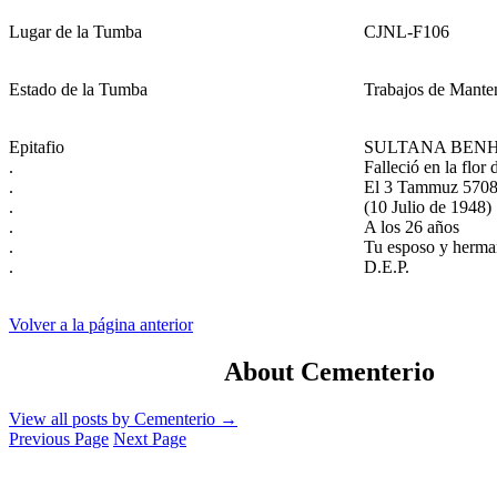
Lugar de la Tumba
CJNL-F106
Estado de la Tumba
Trabajos de Mante
Epitafio
SULTANA BEN
.
Falleció en la flor 
.
El 3 Tammuz 570
.
(10 Julio de 1948)
.
A los 26 años
.
Tu esposo y herma
.
D.E.P.
Volver a la página anterior
About Cementerio
View all posts by Cementerio
→
Previous Page
Next Page