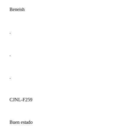
Beneish
.
.
.
CJNL-F259
Buen estado