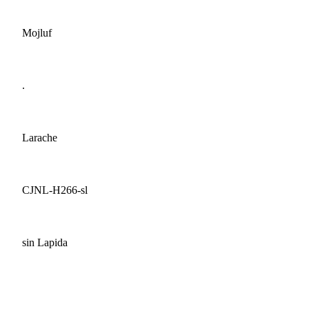
Mojluf
.
Larache
CJNL-H266-sl
sin Lapida