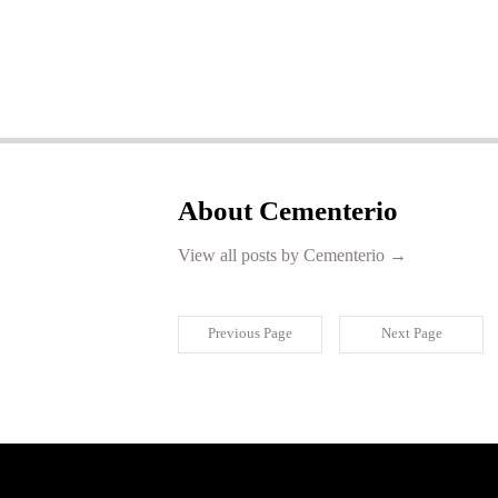
About Cementerio
View all posts by Cementerio
→
Previous Page
Next Page