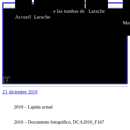
Inicio-
Censo de las tumbas de
Larache
C
Accueil
Larache
Jud
Ma
Menú conmutador hamburguesa
23
diciembre
2019
.
2019 – Lapida actual
2010 – Documento fotográfico, DCA2010_F167