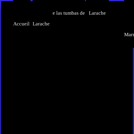
Inicio-
Censo de las tumbas de
Larache
Ce
Accueil
Larache
Judí
Mar