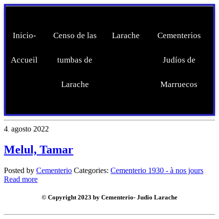
Inicio-
Censo de las
Larache
Cementerios
Accueil
tumbas de
Judíos de
Larache
Marruecos
4
agosto
2022
.
Melul, Tamar
Posted by
Cementerio
Categories:
Cementerio 1930 - à nos jours
Read more
© Copyright 2023 by Cementerio- Judio Larache