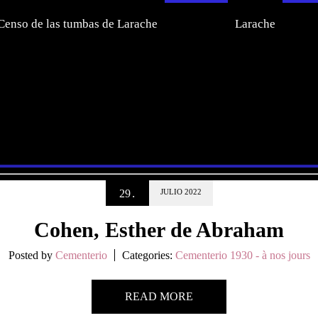
Censo de las tumbas de Larache
Larache
esa
.
29
JULIO
2022
Cohen, Esther de Abraham
Posted by
Cementerio
Categories:
Cementerio 1930 - à nos jours
READ MORE